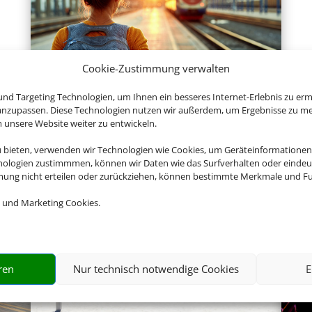
Cookie-Zustimmung verwalten
nd Targeting Technologien, um Ihnen ein besseres Internet-Erlebnis zu erm
Hotel und Bahn
 anzupassen. Diese Technologien nutzen wir außerdem, um Ergebnisse zu m
nsere Website weiter zu entwickeln.
u bieten, verwenden wir Technologien wie Cookies, um Geräteinformationen
nologien zustimmmen, können wir Daten wie das Surfverhalten oder eindeut
Empfehlungen für Ihre Reise
mmung nicht erteilen oder zurückziehen, können bestimmte Merkmale und Fu
Sinnvolle Extras, die oft dazu gebucht werden.
 und Marketing Cookies.
ren
Nur technisch notwendige Cookies
E