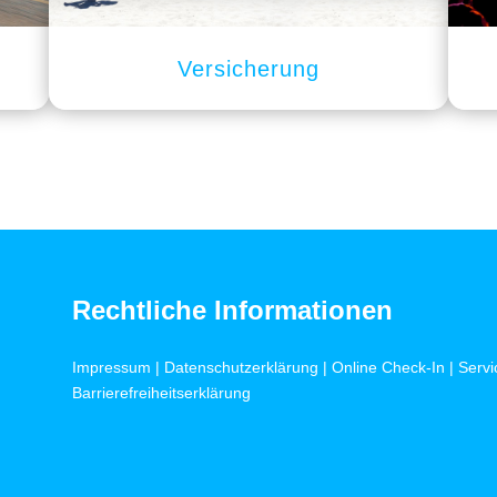
Versicherung
Rechtliche Informationen
Impressum
|
Datenschutzerklärung
|
Online Check-In
|
Servi
Barrierefreiheitserklärung