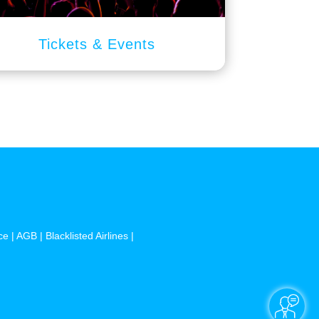
Tickets & Events
ce
|
AGB
|
Blacklisted Airlines
|