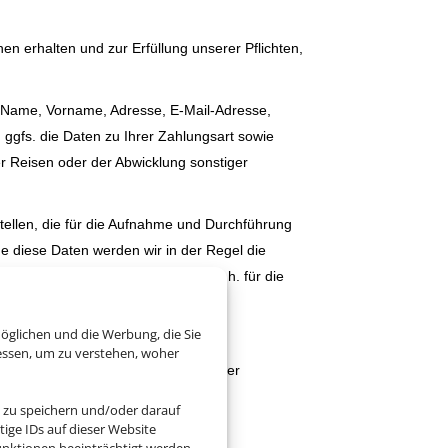
 erhalten und zur Erfüllung unserer Pflichten,
(Name, Vorname, Adresse, E-Mail-Adresse,
gfs. die Daten zu Ihrer Zahlungsart sowie
er Reisen oder der Abwicklung sonstiger
llen, die für die Aufnahme und Durchführung
ne diese Daten werden wir in der Regel die
önnen und ggf. beenden müssen; D.h. für die
eitstellen.
öglichen und die Werbung, die Sie
essen, um zu verstehen, woher
rarbeitet. Die konkreten Zwecke der
 zu speichern und/oder darauf
ige IDs auf dieser Website
O.