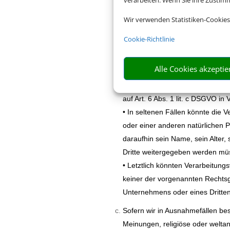
verarbeiten. Wenn Sie ihre Zusti
• Art. 6 Abs. 1 lit. a DSGVO die
bestimmten Verarbeitungszweck 
Wir verwenden Statistiken-Cookies
• Ist die Verarbeitung personenbe
Cookie-Richtlinie
Buchungen der Fall ist, so beruht
vorvertraglicher Maßnahmen erfo
Alle Cookies akzeptie
• Unterliegt unser Unternehmen 
beispielsweise zur Erfüllung steu
auf Art. 6 Abs. 1 lit. c DSGVO in
• In seltenen Fällen könnte die
oder einer anderen natürlichen 
daraufhin sein Name, sein Alter
Dritte weitergegeben werden müs
• Letztlich könnten Verarbeitung
keiner der vorgenannten Rechtsg
Unternehmens oder eines Dritten 
Sofern wir in Ausnahmefällen be
Meinungen, religiöse oder welta