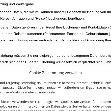
tzung und Weitergabe
ogenen Daten, die wir im Rahmen unserer Geschäftsbeziehung von Ihnen
(Reise-) Anfragen und (Reise-) Buchungen, benötigen.
genen Daten gehören in der Regel Ihre Buchungs- und Kontaktdaten 
 in Ihren Reisedokumenten (Passnummer, Passdaten, Geburtsdatum,), g
en zur Erfüllung unser vertraglichen Verpflichten und Abwicklung Ihr
iehung müssen Sie nur diejenigen personenbezogenen Daten bereitste
rlich sind oder zu deren Erhebung wir gesetzlich verpflichtet sind. Oh
nen müssen oder einen bestehenden Vertrag nicht mehr durchführen k
Cookie-Zustimmung verwalten
 Funktionalität ist es erforderlich, dass Sie die angegebenen Daten ber
nd Targeting Technologien, um Ihnen ein besseres Internet-Erlebnis zu erm
ng
 anzupassen. Diese Technologien nutzen wir außerdem, um Ergebnisse zu m
nenbezogenen Daten werden zu verschiedenen Zwecken erhoben und ve
nsere Website weiter zu entwickeln.
en jeweiligen beauftragten Leistungen.
u bieten, verwenden wir Technologien wie Cookies, um Geräteinformationen
nologien zustimmmen, können wir Daten wie das Surfverhalten oder eindeut
eitung Ihrer Daten ergeben sich dabei aus den Art. 6 und Art. 9 DSGV