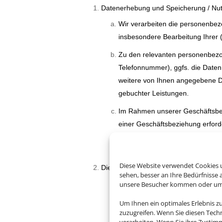
Datenerhebung und Speicherung / Nu
Wir verarbeiten die personenbez
insbesondere Bearbeitung Ihrer 
Zu den relevanten personenbezo
Telefonnummer), ggfs. die Daten
weitere von Ihnen angegebene Dat
gebuchter Leistungen.
Im Rahmen unserer Geschäftsbez
einer Geschäftsbeziehung erforde
Ausführung des Auftrages ableh
Nutzung eines Services bzw. einer
Diese Website verwendet Cookies u
Die Rechtsgrundlagen der Verarbeitu
sehen, besser an Ihre Bedürfnisse
Die von Ihnen erhobenen perso
unsere Besucher kommen oder um u
Verarbeitung ergeben sich aus d
Um Ihnen ein optimales Erlebnis z
zuzugreifen. Wenn Sie diesen Tech
Die Rechtsgrundlagen der Verarb