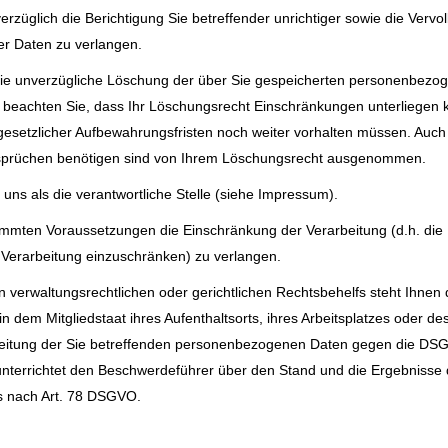
üglich die Berichtigung Sie betreffender unrichtiger sowie die Vervol
r Daten zu verlangen.
die unverzügliche Löschung der über Sie gespeicherten personenbezo
e beachten Sie, dass Ihr Löschungsrecht Einschränkungen unterliegen 
 gesetzlicher Aufbewahrungsfristen noch weiter vorhalten müssen. Auc
nsprüchen benötigen sind von Ihrem Löschungsrecht ausgenommen.
n uns als die verantwortliche Stelle (siehe Impressum).
timmten Voraussetzungen die Einschränkung der Verarbeitung (d.h. di
e Verarbeitung einzuschränken) zu verlangen.
 verwaltungsrechtlichen oder gerichtlichen Rechtsbehelfs steht Ihnen
n dem Mitgliedstaat ihres Aufenthaltsorts, ihres Arbeitsplatzes oder 
rbeitung der Sie betreffenden personenbezogenen Daten gegen die DSGV
nterrichtet den Beschwerdeführer über den Stand und die Ergebnisse d
fs nach Art. 78 DSGVO.