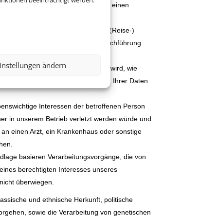
nktionen beeinträchtigt werden.
 bei denen wir Ihre Einwilligung für einen
ielsweise bei der Bearbeitung Ihrer (Reise-)
che Verarbeitungsvorgänge die zur Durchführung
 Leistungen.
instellungen ändern
rsonenbezogenen Daten erforderlich wird, wie
 die USA, so basiert die Verarbeitung Ihrer Daten
benswichtige Interessen der betroffenen Person
her in unserem Betrieb verletzt werden würde und
 an einen Arzt, ein Krankenhaus oder sonstige
uhen.
undlage basieren Verarbeitungsvorgänge, die von
eines berechtigten Interesses unseres
 nicht überwiegen.
ssische und ethnische Herkunft, politische
orgehen, sowie die Verarbeitung von genetischen