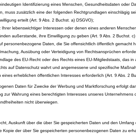
eindeutigen Identifizierung eines Menschen, Gesundheitsdaten oder D
en, muss zusätzlich eine der folgenden Rechtgrundlagen einschlägig se
willigung erteilt (Art. 9 Abs. 2 Buchst. a) DSGVO);
z Ihrer lebenswichtiger Interessen oder denen eines anderen Menschen 
ünden außerstande, ihre Einwilligung zu geben (Art. 9 Abs. 2 Buchst. 
auf personenbezogene Daten, die Sie offensichtlich öffentlich gemacht 
endmachung, Ausübung oder Verteidigung von Rechtsansprüchen erforderl
Grundlage des EU-Recht oder des Rechts eines EU-Mitgliedstaats, das i
echts auf Datenschutz wahrt und angemessene und spezifische Maßna
 eines erheblichen öffentlichen Interesses erforderlich (Art. 9 Abs. 2 
genen Daten für Zwecke der Werbung und Marktforschung erfolgt dann, 
g zur Wahrung eines berechtigten Interesses unseres Unternehmens oder
ndfreiheiten nicht überwiegen.
Recht, Auskunft über die über Sie gespeicherten Daten und den Umfan
ne Kopie der über Sie gespeicherten personenbezogenen Daten zu erha