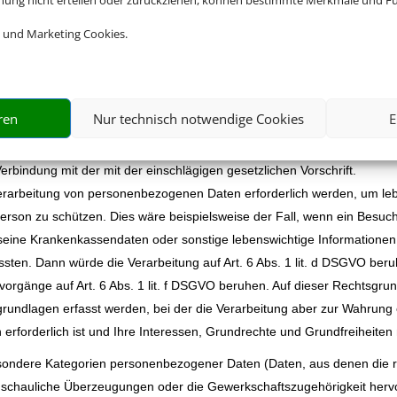
mmung nicht erteilen oder zurückziehen, können bestimmte Merkmale und Fu
nt unserem Unternehmen als Rechtsgrundlage für Verarbeitungsvorgänge,
einholen oder einholen müssen.
 und Marketing Cookies.
zogener Daten zur Erfüllung eines Vertrags erforderlich, wie dies beisp
 die Verarbeitung auf Art. 6 Abs. 1 lit. b DSGVO. Gleiches gilt für sol
rderlich sind, etwa in Fällen von Anfragen zu unseren Produkten oder
ren
Nur technisch notwendige Cookies
E
einer rechtlichen Verpflichtung durch welche eine Verarbeitung von pe
erlicher Pflichten oder aufgrund der Besonderheiten bei der Einreise in
 Verbindung mit der mit der einschlägigen gesetzlichen Vorschrift.
 Verarbeitung von personenbezogenen Daten erforderlich werden, um le
Person zu schützen. Dies wäre beispielsweise der Fall, wenn ein Besuc
, seine Krankenkassendaten oder sonstige lebenswichtige Informationen
sten. Dann würde die Verarbeitung auf Art. 6 Abs. 1 lit. d DSGVO ber
svorgänge auf Art. 6 Abs. 1 lit. f DSGVO beruhen. Auf dieser Rechtsgr
rundlagen erfasst werden, bei der die Verarbeitung aber zur Wahrung 
erforderlich ist und Ihre Interessen, Grundrechte und Grundfreiheiten
sondere Kategorien personenbezogener Daten (Daten, aus denen die ra
nschauliche Überzeugungen oder die Gewerkschaftszugehörigkeit herv