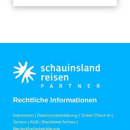
Rechtliche Informationen
Impressum
|
Datenschutzerklärung
|
Online Check-In
|
Service
|
AGB
|
Blacklisted Airlines
|
Barrierefreiheitserklärung