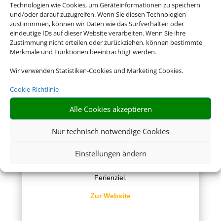
Konsular Gesellschaft
Technologien wie Cookies, um Geräteinformationen zu speichern
und/oder darauf zuzugreifen. Wenn Sie diesen Technologien
Hier erhalten Sie Visa- und
zustimmmen, können wir Daten wie das Surfverhalten oder
Einreiseinformationen.
eindeutige IDs auf dieser Website verarbeiten. Wenn Sie ihre
Zustimmung nicht erteilen oder zurückziehen, können bestimmte
Zur Website
Merkmale und Funktionen beeinträchtigt werden.
Wir verwenden Statistiken-Cookies und Marketing Cookies.
Cookie-Richtlinie
Alle Cookies akzeptieren
Nur technisch notwendige Cookies
Reisemedizin
Einstellungen ändern
Hier erhalten Sie kompetente
reisemedizinische Beratung für Ihr
Ferienziel.
Zur Website