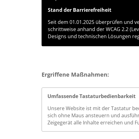
Stand der Barrierefreiheit
Seit dem 01.01.2025 überprüfen und ver
schrittweise anhand der WCAG 2.2 (Leve
Designs und technischen Lösungen re
Ergriffene Maßnahmen:
Umfassende Tastaturbedienbarkeit
Unsere Website ist mit der Tastatur be
sich ohne Maus ansteuern und ausführ
Zeigegerät alle Inhalte erreichen und 