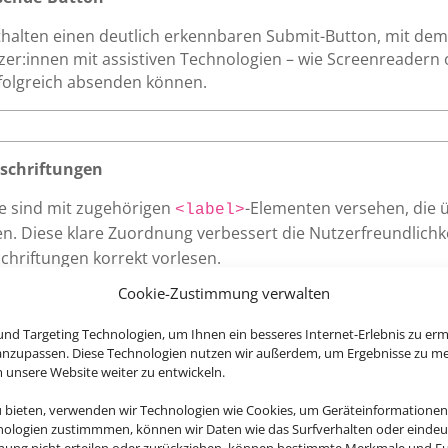
thalten einen deutlich erkennbaren Submit-Button, mit dem 
tzer:innen mit assistiven Technologien – wie Screenreadern 
rfolgreich absenden können.
schriftungen
te sind mit zugehörigen
-Elementen versehen, die 
<label>
n. Diese klare Zuordnung verbessert die Nutzerfreundlichkei
chriftungen korrekt vorlesen.
Cookie-Zustimmung verwalten
nd Targeting Technologien, um Ihnen ein besseres Internet-Erlebnis zu erm
 anzupassen. Diese Technologien nutzen wir außerdem, um Ergebnisse zu m
nsere Website weiter zu entwickeln.
Website – wie Links, Buttons oder Formularfelder – zeigen kl
r eine vollständige Bedienung auch ohne Maus.
u bieten, verwenden wir Technologien wie Cookies, um Geräteinformationen
nologien zustimmmen, können wir Daten wie das Surfverhalten oder eindeut