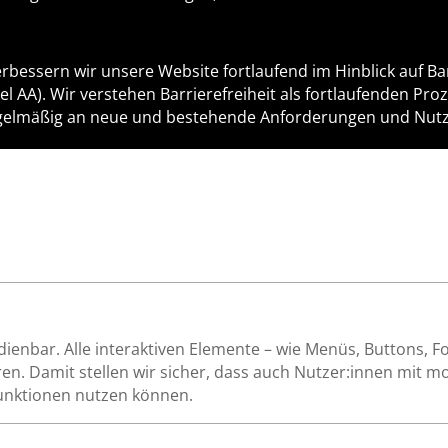
bessern wir unsere Website fortlaufend im Hinblick auf Bar
l AA). Wir verstehen Barrierefreiheit als fortlaufenden Pro
gelmäßig an neue und bestehende Anforderungen und Nutz
dienbar. Alle interaktiven Elemente – wie Menüs, Buttons, 
en. Damit stellen wir sicher, dass auch Nutzer:innen mit 
Funktionen nutzen können.