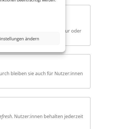
nktionen beeinträchtigt werden.
e. Beim Navigieren mit der
sodass Nutzer:innen mit Tastatur oder
instellungen ändern
urch bleiben sie auch für Nutzer:innen
efresh
. Nutzer:innen behalten jederzeit