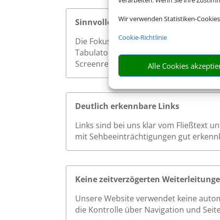
verarbeiten. Wenn Sie ihre Zusti
Wir verwenden Statistiken-Cookies
Sinnvolle Fokusreihenfolge bei Tast
Cookie-Richtlinie
Die Fokusreihenfolge auf unserer Websi
Tabulatortaste werden interaktive Ele
Screenreader effizient und ohne Verwi
Alle Cookies akzeptie
Deutlich erkennbare Links
Links sind bei uns klar vom Fließtext 
mit Sehbeeinträchtigungen gut erkenn
Keine zeitverzögerten Weiterleitung
Unsere Website verwendet keine autom
die Kontrolle über Navigation und Seit